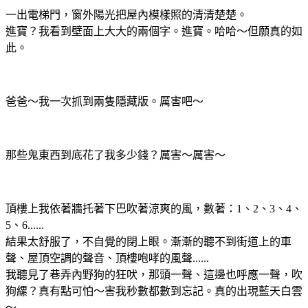
一出電梯門，窗外陽光把屋內模樣照的清清楚楚。
進寶？我看到壁面上大大的兩個字。進寶。哈哈～但願真的如
此。
爸爸～我一次抓到兩隻隱藏版。厲害吧～
那些鬼東西到底花了我多少錢？
厲害～厲害～
頂樓上我依著牆托著下巴吹著涼爽的風，數著：1、2、3、4、
5、6......
結果太舒服了，不自覺的閉上眼。漸漸的聽不到街道上的車
聲、屋頂空調的聲音、頂樓咆哮的風聲......
我聽見了巷弄內野狗的狂吠，那頭一聲、這邊也呼應一聲，吹
狗縲？真有點可怕～害我秒數都數到忘記。真的出現藍天白雲
～