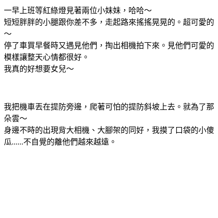
一早上班等紅綠燈見著兩位小妹妹，哈哈～
短短胖胖的小腿跟你差不多，走起路來搖搖晃晃的。超可愛的
～
停了車買早餐時又遇見他們，掏出相機拍下來。見他們可愛的
模樣讓整天心情都很好。
我真的好想要女兒～
我把機車丟在提防旁邊，爬著可怕的提防斜坡上去。就為了那
朵雲～
身邊不時的出現背大相機、大腳架的同好，我摸了口袋的小傻
瓜......不自覺的離他們越來越遠。