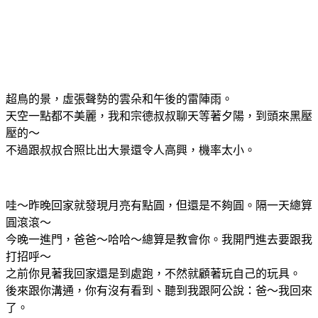
超鳥的景，虛張聲勢的雲朵和午後的雷陣雨。
天空一點都不美麗，我和宗德叔叔聊天等著夕陽，到頭來黑壓
壓的～
不過跟叔叔合照比出大景還令人高興，機率太小。
哇～昨晚回家就發現月亮有點圓，但還是不夠圓。隔一天總算
圓滾滾～
今晚一進門，爸爸～哈哈～總算是教會你。我開門進去要跟我
打招呼～
之前你見著我回家還是到處跑，不然就顧著玩自己的玩具。
後來跟你溝通，你有沒有看到、聽到我跟阿公說：爸～我回來
了。